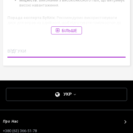
Міцність:
Виконаний з високоякісного ПВХ, що витримує
високі навантаження.
Порада експерта БуКлік:
Рекомендуємо використовувати
диск для вправ на одній нозі, щоб підготувати гомілкостоп до
стрибків.
БІЛЬШЕ
ВІДГУКИ
УКР
Про Нас
+380 (63) 366-51-78