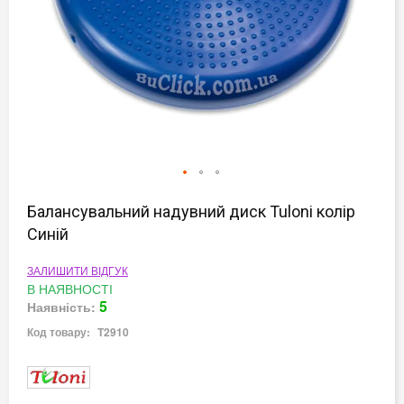
Перейти
до
Балансувальний надувний диск Tuloni колір
початку
Синій
галереї
зображень
ЗАЛИШИТИ ВІДГУК
В НАЯВНОСТІ
5
Наявність:
Код товару:
T2910