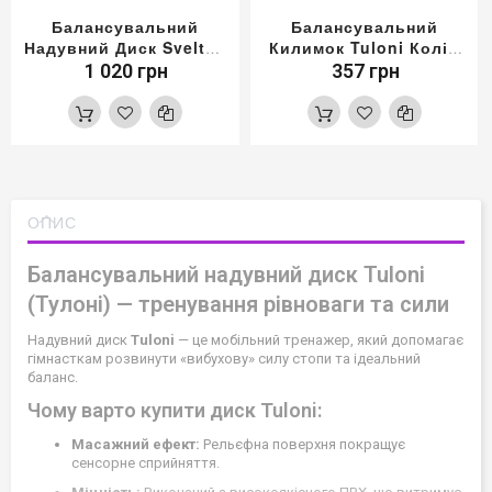
Балансувальний
Балансувальний
Надувний Диск Sveltus
Килимок Tuloni Колір
Колір Синій
Чорний
1 020 грн
357 грн
ОПИС
Балансувальний надувний диск Tuloni
(Тулоні) — тренування рівноваги та сили
Надувний диск
Tuloni
— це мобільний тренажер, який допомагає
гімнасткам розвинути «вибухову» силу стопи та ідеальний
баланс.
Чому варто купити диск Tuloni:
Масажний ефект:
Рельєфна поверхня покращує
сенсорне сприйняття.