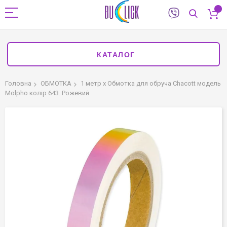
КАТАЛОГ
Головна
ОБМОТКА
1 метр х Обмотка для обруча Chacott модель
Molpho колір 643. Рожевий
Перейти
до
кінця
галереї
зображень