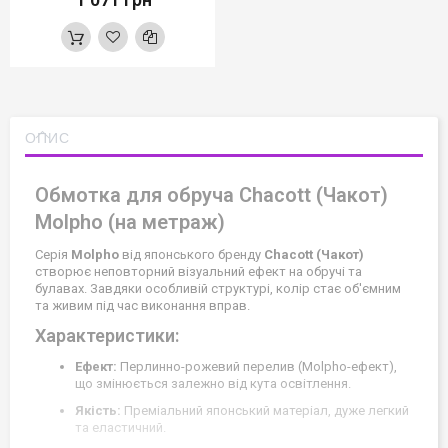
ОПИС
Обмотка для обруча Chacott (Чакот)
Molpho (на метраж)
Серія
Molpho
від японського бренду
Chacott (Чакот)
створює неповторний візуальний ефект на обручі та
булавах. Завдяки особливій структурі, колір стає об'ємним
та живим під час виконання вправ.
Характеристики:
Ефект:
Перлинно-рожевий перелив (Molpho-ефект),
що змінюється залежно від кута освітлення.
Якість:
Преміальний японський матеріал, дуже легкий
та еластичний.