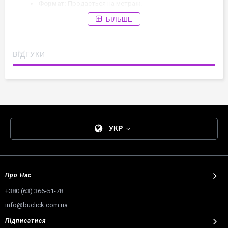
Формат:
Продається на метраж.
БІЛЬШЕ
Колір:
643 Рожевий. Ціна вказана за 1 погонний метр.
ВІДГУКИ
УКР
Про Нас
+380 (63) 366-51-78
info@buclick.com.ua
Підписатися