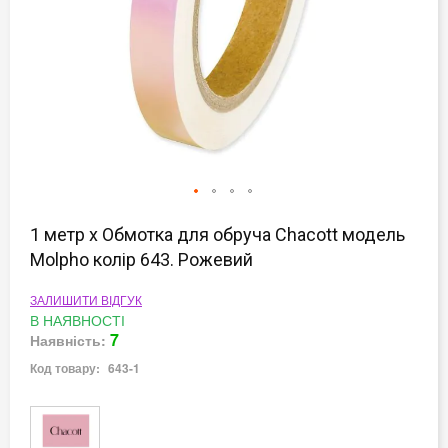
Перейти
до
1 метр х Обмотка для обруча Chacott модель
початку
Molpho колір 643. Рожевий
галереї
зображень
ЗАЛИШИТИ ВІДГУК
В НАЯВНОСТІ
7
Наявність:
Код товару:
643-1